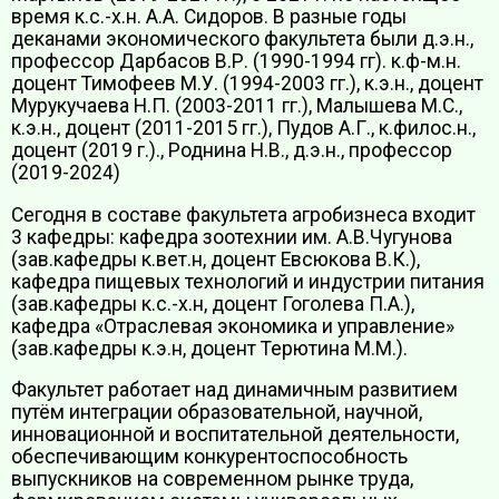
время к.с.-х.н. А.А. Сидоров. В разные годы
деканами экономического факультета были д.э.н.,
профессор Дарбасов В.Р. (1990-1994 гг). к.ф-м.н.
доцент Тимофеев М.У. (1994-2003 гг.), к.э.н., доцент
Мурукучаева Н.П. (2003-2011 гг.), Малышева М.С.,
к.э.н., доцент (2011-2015 гг.), Пудов А.Г., к.филос.н.,
доцент (2019 г.)., Роднина Н.В., д.э.н., профессор
(2019-2024)
Сегодня в составе факультета агробизнеса входит
3 кафедры: кафедра зоотехнии им. А.В.Чугунова
(зав.кафедры к.вет.н, доцент Евсюкова В.К.),
кафедра пищевых технологий и индустрии питания
(зав.кафедры к.с.-х.н, доцент Гоголева П.А.),
кафедра «Отраслевая экономика и управление»
(зав.кафедры к.э.н, доцент Терютина М.М.).
Факультет работает над динамичным развитием
путём интеграции образовательной, научной,
инновационной и воспитательной деятельности,
обеспечивающим конкурентоспособность
выпускников на современном рынке труда,