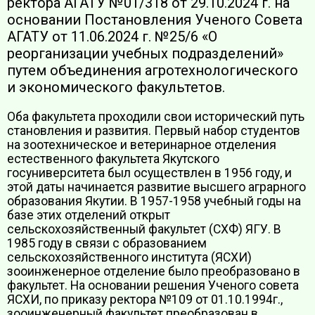
ректора АГАТУ №01/318 от 29.10.2024 г. на
основании Постановления Ученого Совета
АГАТУ от 11.06.2024 г. №25/6 «О
реорганизации учебных подразделений»
путем объединения агротехнологического
и экономического факультетов.
Оба факультета проходили свои исторический путь
становления и развития. Первый набор студентов
на зоотехническое и ветеринарное отделения
естественного факультета Якутского
госуниверситета был осуществлен в 1956 году, и
этой даты начинается развитие высшего аграрного
образования Якутии. В 1957-1958 учебный годы на
базе этих отделений открыт
сельскохозяйственный факультет (СХФ) ЯГУ. В
1985 году в связи с образованием
сельскохозяйственного института (ЯСХИ)
зооинженерное отделение было преобразовано в
факультет. На основании решения Ученого совета
ЯСХИ, по приказу ректора №109 от 01.10.1994г.,
зооинженерный факультет преобразован в