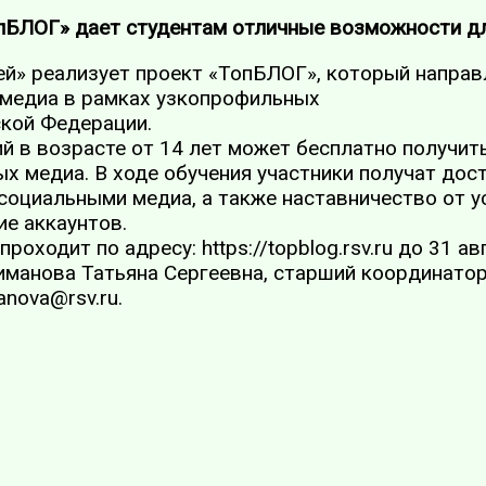
пБЛОГ» дает студентам отличные возможности д
й» реализует проект «ТопБЛОГ», который направл
 медиа в рамках узкопрофильных
кой Федерации.
 в возрасте от 14 лет может бесплатно получить
х медиа. В ходе обучения участники получат дос
 социальными медиа, а также наставничество от 
ие аккаунтов.
роходит по адресу: https://topblog.rsv.ru до 31 ав
иманова Татьяна Сергеевна, старший координатор
anova@rsv.ru.