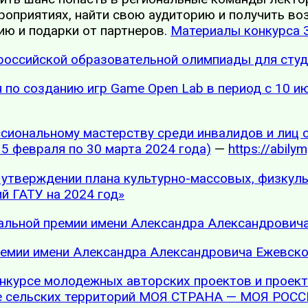
оприятиях, найти свою аудиторию и получить во
ю и подарки от партнеров.
Материалы конкурса 
сероссийской образовательной олимпиады для ст
 по созданию игр Game Open Lab в период с 10 ию
сиональному мастерству среди инвалидов и лиц
5 февраля по 30 марта 2024 года)
—
https://abilym
 утверждении плана культурно-массовых, физкул
й ГАТУ на 2024 год»
льной премии имени Александра Александрович
ремии имени Александра Александровича Ежевск
нкурсе молодежных авторских проектов и проект
ие сельских территорий МОЯ СТРАНА — МОЯ РОС