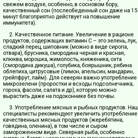
свежем воздухе, особенно, в сосновом бору,
качественный сон (послеобеденный сон даже на 15
минут благоприятно действует на повышение
иммунитета).
2. Качественное питание. Увеличение в рационе
продуктов, содержащих витамин С – это зелень, лук,
сладкий перец, шиповник (можно в виде сиропа,
отвара), брусника, смородина черная и красная,
клюква, морошка, жимолость, княженика, охта
(смородина дикуша), голубика, боярышник, рябина
облепиха, цитрусовые (лимон, апельсин, мандарин,
грейпфрут, лайм). Для северян важно употребление
микрозелени (проростки и всходы подсолнечника,
гороха, фасоли, салата и др), которую можно
вырастить даже на подоконнике без почвы.
3. Употребление мясных и рыбных продуктов. На
специалисты рекомендуют увеличить употребление
качественных мясных продуктов (жеребятина,
говядина, оленина), в том числе и сыром
замороженном виде. Северная рыба, особенно