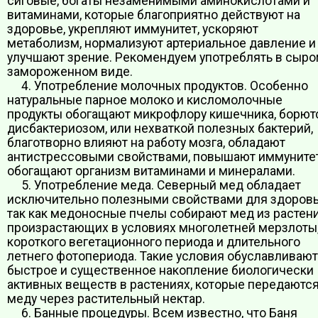
сиговые, богаты незаменимыми аминокислотами и
витаминами, которые благоприятно действуют на
здоровье, укрепляют иммунитет, ускоряют
метаболизм, нормализуют артериальное давление и
улучшают зрение. Рекомендуем употреблять в сыр
замороженном виде.
4. Употребление молочных продуктов. Особенно
натуральные парное молоко и кисломолочные
продукты обогащают микрофлору кишечника, борют
дисбактериозом, или нехваткой полезных бактерий,
благотворно влияют на работу мозга, обладают
антистрессовыми свойствами, повышают иммунитет
обогащают организм витаминами и минералами.
5. Употребление меда. Северный мед обладает
исключительно полезными свойствами для здоровь
так как медоносные пчелы собирают мед из растени
произрастающих в условиях многолетней мерзлоты
короткого вегетационного периода и длительного
летнего фотопериода. Такие условия обуславливают
быстрое и существенное накопление биологически
активных веществ в растениях, которые передаютс
меду через растительный нектар.
6. Банные процедуры. Всем известно, что Баня