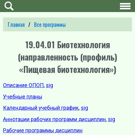
Главная
Все программы
19.04.01 Биотехнология
(направленность (профиль)
«Пищевая биотехнология»)
Описание ОПОП
,
sig
Учебные планы
Календарный учебный график
,
sig
Аннотации рабочих программ дисциплин
,
sig
Рабочие программы дисциплин