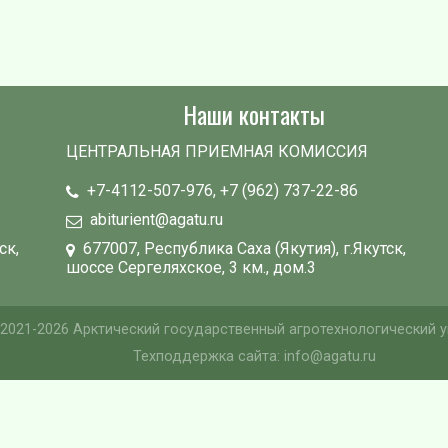
Наши контакты
ЦЕНТРАЛЬНАЯ ПРИЕМНАЯ КОМИССИЯ
+7-4112-507-976, +7 (962) 737-22-86
abiturient@agatu.ru
ск,
677007, Республика Саха (Якутия), г.Якутск,
шоссе Сергеляхское, 3 км., дом.3
2021-2026 Арктический государственный агротехнологический у
Техподдержка сайта: info@agatu.ru