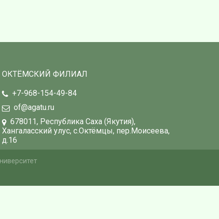
ОКТЁМСКИЙ ФИЛИАЛ
+7-968-154-49-84
of@agatu.ru
678011, Республика Саха (Якутия),
Хангаласский улус, с.Октёмцы, пер.Моисеева,
д.16
ниверситет