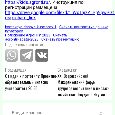
https://kids.agronti.ru/
. Инструкция по
регистрации размещена
https://drive.google.com/file/d/1IWxThjzY_Pp9gwP
usp=share_link
kontaknye-dannye-kuratorov-1
Скачать контактные данные
кураторов
Положение АгроНТИ 2023
Скачать
agrontri-agatu-2023
Скачать презентацию
Поделитесь в соцсетях:
Навигация
Предыдущая:
Следующая:
От идеи к прототипу: Проектно-
XXI Всероссийский
по
образовательный интесив
Макаренковский форум:
университета 20.35
трудовое воспитание в школах-
записям
хозяйствах обсудят в Якутии