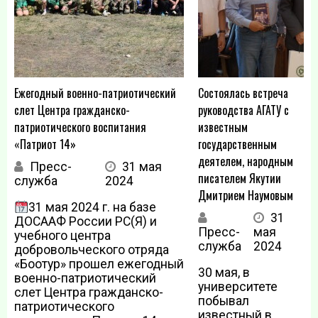
Ежегодный военно-патриотический
Состоялась встреча
слет Центра гражданско-
руководства АГАТУ с
патриотического воспитания
известным
«Патриот 14»
государственным
деятелем, народным
Пресс-
31 мая
писателем Якутии
служба
2024
Дмитрием Наумовым
31 мая 2024 г. на базе
31
ДОСААФ России РС(Я) и
Пресс-
мая
учебного центра
служба
2024
добровольческого отряда
«Боотур» прошел ежегодный
30 мая, в
военно-патриотический
университете
слет Центра гражданско-
побывал
патриотического
известный в