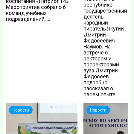
воспитания «Патриот 14».
республике
Мероприятие собрало 6
государственный
команд учебных
деятель,
подразделений, …
народный
писатель Якутии
Дмитрий
Федосеевич
Наумов. На
встрече с
ректором и
проректорами
вуза Дмитрий
Федосеев
подробно
рассказал о
своем опыте …
Новости
Новости