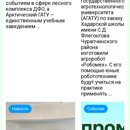
государственного
событием в сфере лесного
агротехнологическо
комплекса ДФО, а
университета
Арктический ГАТУ –
(АГАТУ) по заказу
единственным учебным
Хадарской школы
заведением …
имени С.Д.
Флегонтова
Чурапчинского
района
изготовили
агроробот
«Робомех». С его
помощью юные
робототехники
будут учиться на
практике
применять …
Новости
События