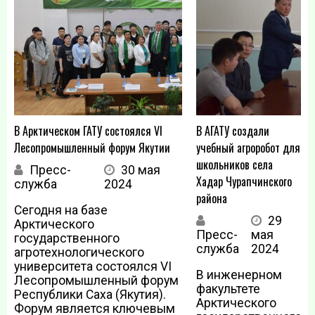
В Арктическом ГАТУ состоялся VI
В АГАТУ создали
Лесопромышленный форум Якутии
учебный агроробот для
школьников села
Пресс-
30 мая
Хадар Чурапчинского
служба
2024
района
Сегодня на базе
29
Арктического
Пресс-
мая
государственного
служба
2024
агротехнологического
университета состоялся VI
В инженерном
Лесопромышленный форум
факультете
Республики Саха (Якутия).
Арктического
Форум является ключевым