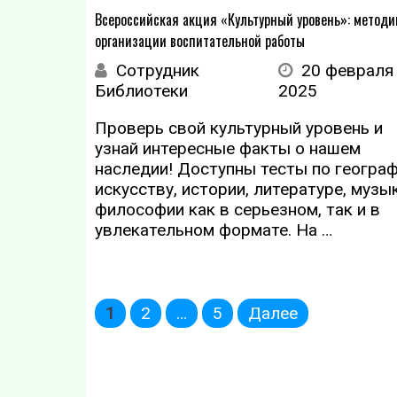
Всероссийская акция «Культурный уровень»: методи
организации воспитательной работы
Сотрудник
20 февраля
Библиотеки
2025
Проверь свой культурный уровень и
узнай интересные факты о нашем
наследии! Доступны тесты по географ
искусству, истории, литературе, музы
философии как в серьезном, так и в
увлекательном формате. На …
Пагинация
1
2
…
5
Далее
записей