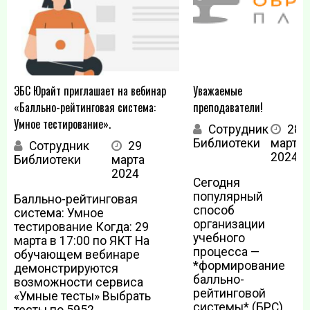
ЭБС Юрайт приглашает на вебинар
Уважаемые
«Балльно-рейтинговая система:
преподаватели!
Умное тестирование».
Сотрудник
28
Библиотеки
марта
Сотрудник
29
2024
Библиотеки
марта
2024
Сегодня
популярный
Балльно-рейтинговая
способ
система: Умное
организации
тестирование Когда: 29
учебного
марта в 17:00 по ЯКТ На
процесса —
обучающем вебинаре
*формирование
демонстрируются
балльно-
возможности сервиса
рейтинговой
«Умные тесты» Выбрать
системы* (БРС).