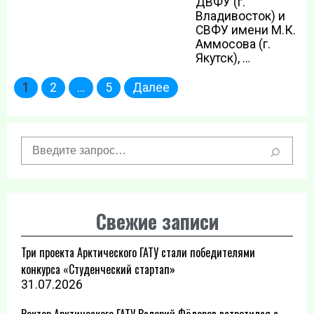
ДВФУ (г.
Владивосток) и
СВФУ имени М.К.
Аммосова (г.
Якутск), …
Пагинация
1
2
…
5
Далее
записей
Свежие записи
Три проекта Арктического ГАТУ стали победителями
конкурса «Студенческий стартап»
31.07.2026