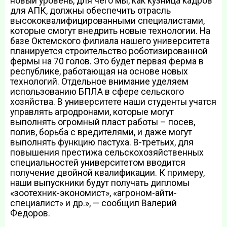
новый уровень, для чего мы, как кузница кадров
для АПК, должны обеспечить отрасль
высококвалифицированными специалистами,
которые смогут внедрить новые технологии. На
базе Октемского филиала нашего университета
планируется строительство роботизированной
фермы на 70 голов. Это будет первая ферма в
республике, работающая на основе новых
технологий. Отдельное внимание уделяем
использованию БПЛА в сфере сельского
хозяйства. В университете наши студенты учатся
управлять агродронами, которые могут
выполнять огромный пласт работы – посев,
полив, борьба с вредителями, и даже могут
выполнять функцию пастуха. В-третьих, для
повышения престижа сельскохозяйственных
специальностей университетом вводится
получение двойной квалификации. К примеру,
наши выпускники будут получать дипломы
«зоотехник-экономист», «агроном-айти-
специалист» и др.», — сообщил Валерий
Федоров.