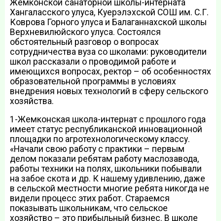
Жемконской санаторной школы-интерната
Хангаласского улуса, Куерэлэхской СОШ им. С.Г.
Коврова Горного улуса и Балаганнахской школы
Верхневилюйского улуса. Состоялся
обстоятельный разговор о вопросах
сотрудничества вуза со школами: руководители
школ рассказали о проводимой работе и
имеющихся вопросах, ректор – об особенностях
образовательной программы в условиях
внедрения новых технологий в сферу сельского
хозяйства.
1-Жемконская школа-интернат с прошлого года
имеет статус республиканской инновационной
площадки по агротехнологическому классу.
«Начали свою работу с практики – первым
делом показали ребятам работу маслозавода,
работы техники на полях, школьники побывали
на забое скота и др. К нашему удивлению, даже
в сельской местности многие ребята никогда не
видели процесс этих работ. Стараемся
показывать школьникам, что сельское
хозяйство – это прибыльный бизнес. В школе