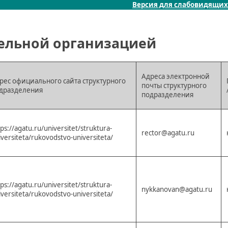
Версия для слабовидящих
тельной организацией
Адреса электронной
рес официального сайта структурного
почты структурного
дразделения
подразделения
tps://agatu.ru/universitet/struktura-
rector@agatu.ru
iversiteta/rukovodstvo-universiteta/
tps://agatu.ru/universitet/struktura-
nykkanovan@agatu.ru
iversiteta/rukovodstvo-universiteta/