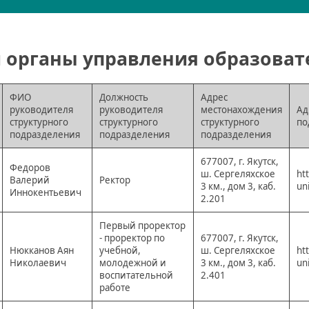
и органы управления образова
ФИО
Должность
Адрес
руководителя
руководителя
местонахождения
Ад
структурного
структурного
структурного
по
подразделения
подразделения
подразделения
677007, г. Якутск,
Федоров
ш. Сергеляхское
ht
Валерий
Ректор
3 км., дом 3, каб.
un
Иннокентьевич
2.201
Первый проректор
- проректор по
677007, г. Якутск,
Нюкканов Аян
учебной,
ш. Сергеляхское
ht
Николаевич
молодежной и
3 км., дом 3, каб.
un
воспитательной
2.401
работе