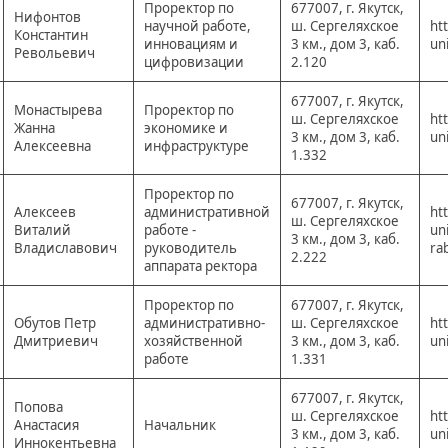
Проректор по
677007, г. Якутск,
Нифонтов
научной работе,
ш. Сергеляхское
ht
Константин
инновациям и
3 км., дом 3, каб.
un
Револьевич
цифровизации
2.120
677007, г. Якутск,
Монастырева
Проректор по
ш. Сергеляхское
ht
Жанна
экономике и
3 км., дом 3, каб.
un
Алексеевна
инфраструктуре
1.332
Проректор по
677007, г. Якутск,
Алексеев
административной
ht
ш. Сергеляхское
Виталий
работе -
un
3 км., дом 3, каб.
Владиславович
руководитель
ra
2.222
аппарата ректора
Проректор по
677007, г. Якутск,
Обутов Петр
административно-
ш. Сергеляхское
ht
Дмитриевич
хозяйственной
3 км., дом 3, каб.
un
работе
1.331
677007, г. Якутск,
Попова
ш. Сергеляхское
ht
Анастасия
Начальник
3 км., дом 3, каб.
un
Иннокентьевна