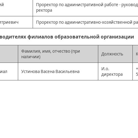
ий
Проректор по административной работе - руковод
ректора
итриевич
Проректор по административно-хозяйственной р
водителях филиалов образовательной организации
Фамилия, имя, отчество (при
Должность
наличии)
И.о.
+
лиал
Устинова Васена Васильевна
директора