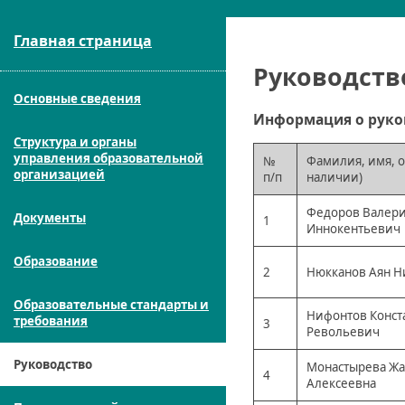
Главная страница
Руководств
Основные сведения
Информация о руко
Структура и органы
управления образовательной
№
Фамилия, имя, о
организацией
п/п
наличии)
Федоров Валер
Документы
1
Иннокентьевич
Образование
2
Нюкканов Аян Н
Образовательные стандарты и
Нифонтов Конст
требования
3
Револьевич
Руководство
Монастырева Жа
4
Алексеевна