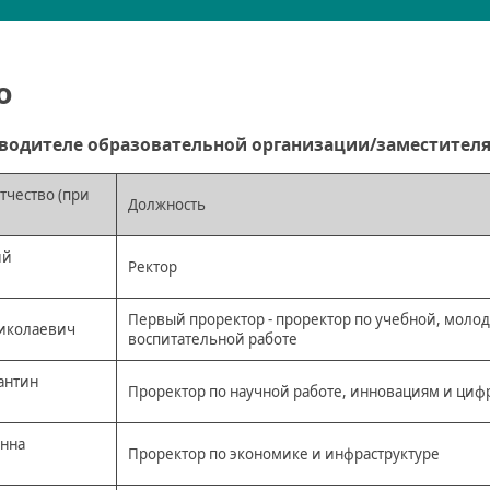
о
водителе образовательной организации/заместителя
тчество (при
Должность
ий
Ректор
Первый проректор - проректор по учебной, моло
иколаевич
воспитательной работе
антин
Проректор по научной работе, инновациям и ци
нна
Проректор по экономике и инфраструктуре