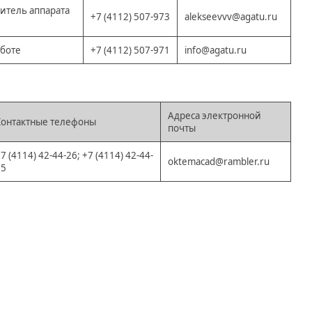
итель аппарата
+7 (4112) 507-973
alekseevvv@agatu.ru
аботе
+7 (4112) 507-971
info@agatu.ru
Адреса электронной
Контактные телефоны
почты
7 (4114) 42-44-26; +7 (4114) 42-44-
oktemacad@rambler.ru
55