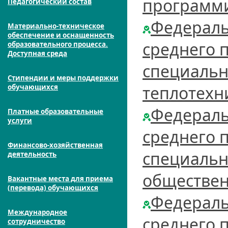
программ
Педагогический состав
Федераль
Материально-техническое
обеспечение и оснащенность
среднего 
образовательного процесса.
Доступная среда
специальн
Стипендии и меры поддержки
теплотехн
обучающихся
Федераль
Платные образовательные
услуги
среднего 
Финансово-хозяйственная
специальн
деятельность
обществен
Вакантные места для приема
(перевода) обучающихся
Федераль
Международное
среднего 
сотрудничество