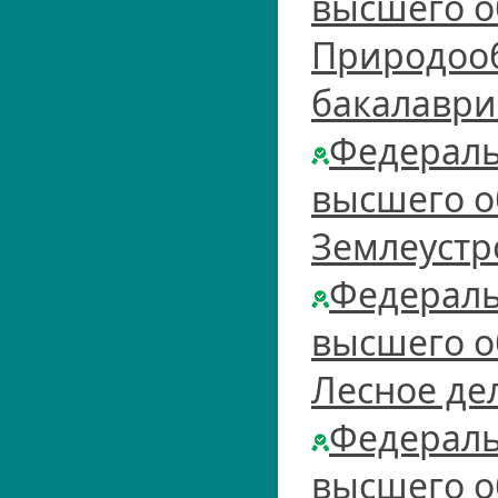
высшего о
Природооб
бакалаври
Федераль
высшего о
Землеустр
Федераль
высшего о
Лесное де
Федераль
высшего о