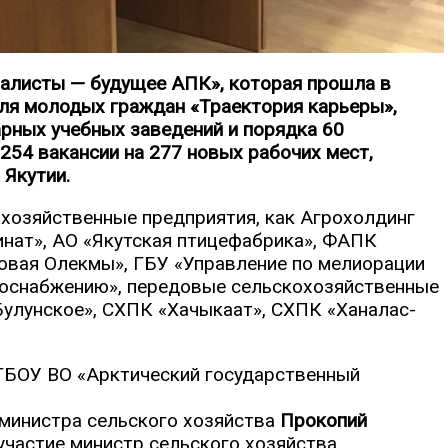
алисты — будущее АПК», которая прошла в
для молодых граждан «Траектория карьеры»,
рных учебных заведений и порядка 60
254 вакансии на 277 новых рабочих мест,
Якутии.
охозяйственные предприятия, как Агрохолдинг
инат», АО «Якутская птицефабрика», ФАПК
овая Олекмы», ГБУ «Управление по мелиорации
доснабжению», передовые сельскохозяйственные
улунское», СХПК «Хачыкаат», СХПК «Ханалас-
БОУ ВО «Арктический государственный
министра сельского хозяйства
Прокопий
 участие министр сельского хозяйства