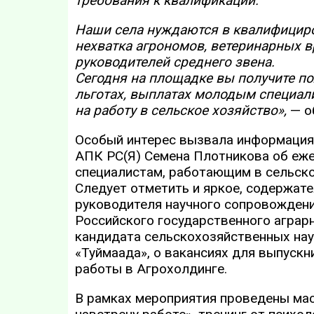
требования к квалификации.
Наши села нуждаются в квалифициро
нехватка агрономов, ветеринарных 
руководителей среднего звена.
Сегодня на площадке вы получите п
льготах, выплатах молодым специали
на работу в сельское хозяйство»,
— о
Особый интерес вызвала информация
АПК РС(Я) Семена Плотникова об е
специалистам, работающим в сельско
Следует отметить и яркое, содержат
руководителя научного сопровождени
Российского государственного аграрн
кандидата сельскохозяйственных нау
«Туймаада», о вакансиях для выпускн
работы в Агрохолдинге.
В рамках мероприятия проведены мас