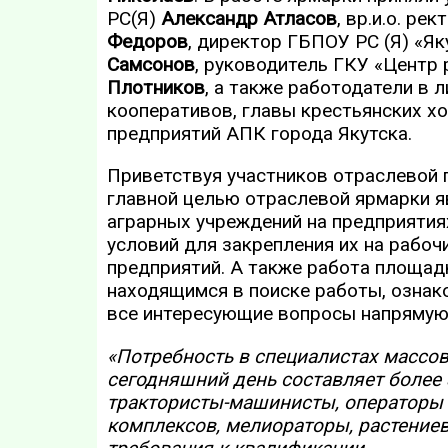
РС(Я)
Александр Атласов
, вр.и.о. р
Федоров
, директор ГБПОУ РС (Я) «Я
Самсонов
, руководитель ГКУ «Центр
Плотников
, а также работодатели в
кооперативов, главы крестьянских х
предприятий АПК города Якутска.
Приветствуя участников отраслевой 
главной целью отраслевой ярмарки я
аграрных учреждений на предприятия
условий для закрепления их на рабо
предприятий. А также работа площа
находящимся в поиске работы, ознако
все интересующие вопросы напрямую
«Потребность в специалистах массо
сегодняшний день составляет более 3
трактористы-машинисты, операторы
комплексов, мелиораторы, растениев