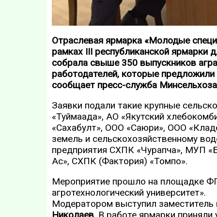
Отраслевая ярмарка «Молодые специ
рамках III республиканской ярмарки 
собрала свыше 350 выпускников агра
работодателей, которые предложили 
сообщает пресс-служба Минсельхоза 
Заявки подали такие крупные сельск
«Туймаада», АО «Якутский хлебокомб
«Сахабулт», ООО «Саюри», ООО «Клад
земель и сельскохозяйственному во
предприятия СХПК «Чурапча», МУП «Б
Ас», СХПК (Фактория) «Томпо».
Мероприятие прошло на площадке ФГ
агротехнологический университет».
Модератором выступил заместитель 
Николаев
. В работе ярмарки приняли