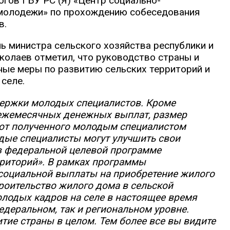
логов ГБУ РС (Я) «Центр социально-
 молодежи» по прохождению собеседования
в.
ь министра сельского хозяйства республики и
олаев отметил, что руководство страны и
ые меры по развитию сельских территорий и
селе.
держки молодых специалистов. Кроме
ежемесячных денежных выплат, размер
 от полученного молодым специалистом
дые специалисты могут улучшить свои
в федеральной целевой программе
рриторий». В рамках программы
социальной выплаты на приобретение жилого
роительство жилого дома в сельской
олодых кадров на селе в настоящее время
едеральном, так и региональном уровне.
тие страны в целом. Тем более все вы видите