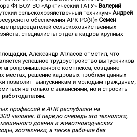
ектора ФГБОУ ВО «Арктический ГАТУ»
Валерий
кутский сельскохозяйственный техникум»
Андрей
 ресурсного обеспечения АРК РС(Я)»
Семен
 лице председателей сельскохозяйственных
озяйств, специалисты отдела кадров крупных
площадки, Александр Атласов отметил, что
вляется успешное трудоустройство выпускников
х агропромышленного комплекса, создание
чих местах, решение кадровых проблем данных
дки позволит выпускникам и молодым гражданам,
миться не только с вакансиями, но и спросить
 работодателям.
вых профессий в АПК республики на
00 человек. В первую очередь это технологи,
 машинного доения и животноводческих
оды, зоотехники, а также рабочие без