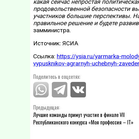
какая сейчас непростая политическая
продовольственной безопасности вых
участников большие перспективы. На
правильное решение и будете развива
замминистра.
Источник: ЯСИА
Ссылка:
https://ysia.ru/yarmarka-molo
vypusknikov-agrarnyh-uchebnyh-zaveden
Поделитесь в соцсетях:
Навигация
Предыдущая:
Лучшие команды примут участие в финале VII
по
Республиканского конкурса «Моя профессия – IT»
записям