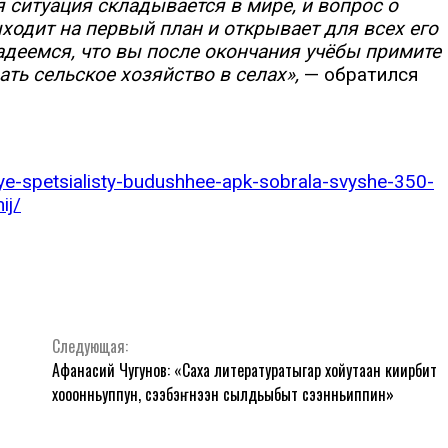
 ситуация складывается в мире, и вопрос о
одит на первый план и открывает для всех его
деемся, что вы после окончания учёбы примите
ть сельское хозяйство в селах»,
— обратился
dye-spetsialisty-budushhee-apk-sobrala-svyshe-350-
ij/
Следующая:
Афанасий Чугунов: «Саха литературатыгар хойутаан киирбит
хоһоонньуппун, сээбэҥнээн сылдьыбыт сэһэнньиппин»