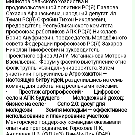
министра сельского хозяйства и
продовольственной политики РС(Я) Павлова
Сахаяна Афанасьевна, народный депутат Ил
Тумэн РС(Я) Скрябин Тихон Николаевич,
председатель Республиканского комитета
профсоюза работников АПК РС(Я) Николаев
Борис Ануфриевич, председатель Молодёжного
совета Федерации профсоюзов РС(Я) Захаров
Николай Тимофеевич и руководитель
Проектного офиса АГАТУ, Матаннанова Мотрена
Васильевна. Форум украсило выступление этно-
фолк труппы «Сандал» университета. Затем
участники погрузились в
Агро-хакатон —
настоящую битву идей
, разделившись на семь
команд для работы над реальными кейсами:
·
Престиж агропрофессий
·
Цифровое
село и АПК будущего
·
Молодежный доход:
бизнес на селе
·
Село 2.0: досуг для
молодежи
·
Земля молодым — эффективное
использование и планирование участков
Менторскую поддержку командам оказывали
опытные преподаватели: Горохова Н.К.,
Андреева Н.В. (ФЛКиЗ), Ван-Чу-Лин (ФАБ),