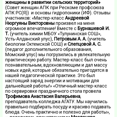
женщины в развитии сельских территорий»
(Совет женщин АПК при Рескоме профсоюза
АПК РС(Я)) и основы гидропоники (ИФ). Отзывы
участников: «Мастер-класс
Андреевой
Нюргуяны Викторовны
произвел на меня
огромное впечатление! Вместе с
Бурнашевой И.
Т.
(учитель химии МБОУ «Тулунинская СОШ»,
Усть-Алданский улус),
Петровым А. А.
(учитель
биологии Октемской СОШ) и
Слепцовой А. С.
(педагог дополнительного образования,
Момский улус) мы погрузились в увлекательную
практическую работу. Мастер-класс был очень
познавательным, вдохновляющим и дал массу
новых идей, которые обязательно пригодятся в
нашей педагогической практике. Это был
настоящий заряд энергии и мотивации для
дальнейшей работы!» «Отличный мастер-класс
по сервировке праздничного стола провела
Трофимова Анастасия Валерьевна
,
преподаватель колледжа АГАТУ. Мы научились
правильно подбирать посуду и красиво подавать
блюда. Очень практично и полезно для работы»,