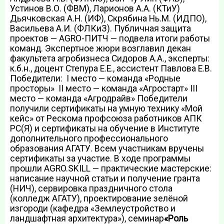
Устинов В.О. (ФВМ), Ларионов А.А. (КТиУ)
Дьячковская А.Н. (ИФ), Скрябина Нь.М. (ИДПО),
Васильева А.И. (ФЛКиЗ). Публичная защита
проектов — AGRO-ПИТЧ — подвела итоги работы
команд. Экспертное жюри возглавил декан
факультета агробизнеса Сидоров А.А., эксперты:
к.б.н., доцент Степура Е.Е., ассистент Павлова Е.В.
Победители: I место — команда «Родные
просторы» II место — команда «Агростарт» III
место — команда «Агродрайв» Победители
получили сертификаты на умную технику «Мой
кейс» от Рескома профсоюза работников АПК
РС(Я) и сертификаты на обучение в Институте
дополнительного профессионального
образования АГАТУ. Всем участникам вручены
сертификаты за участие. В ходе программы
прошли AGRO.SKILL — практические мастерские:
написание научной статьи и получение гранта
(НИЧ), сервировка праздничного стола
(колледж АГАТУ), проектирование зелёной
изгороди (кафедра «Землеустройство и
ландшафтная архитектура»), семинар
«Роль