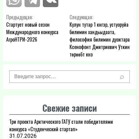
Навигация
Предыдущая:
Следующая:
Стартует новый сезон
Кулун тутар 1 күнүгэр, устуоруйа
по
Международного конкурса
билимин хандьыдаата,
АгроНТРИ-2026
философия билимин дуоктара
записям
Ксенофонт Дмитриевич Уткин
төрөөбүт күнэ
Свежие записи
Три проекта Арктического ГАТУ стали победителями
конкурса «Студенческий стартап»
31.07.2026