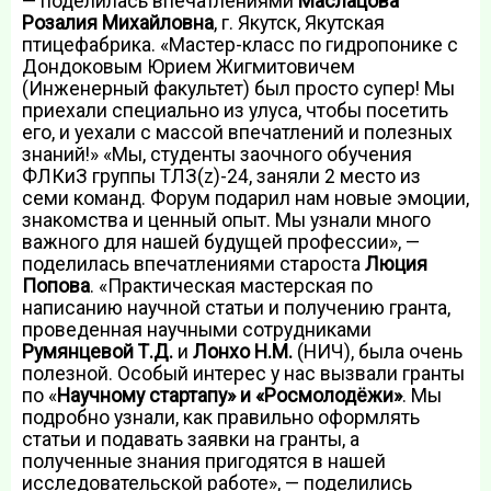
— поделилась впечатлениями
Маслацова
Розалия Михайловна
, г. Якутск, Якутская
птицефабрика. «Мастер-класс по гидропонике с
Дондоковым Юрием Жигмитовичем
(Инженерный факультет) был просто супер! Мы
приехали специально из улуса, чтобы посетить
его, и уехали с массой впечатлений и полезных
знаний!» «Мы, студенты заочного обучения
ФЛКиЗ группы ТЛЗ(z)-24, заняли 2 место из
семи команд. Форум подарил нам новые эмоции,
знакомства и ценный опыт. Мы узнали много
важного для нашей будущей профессии», —
поделилась впечатлениями староста
Люция
Попова
. «Практическая мастерская по
написанию научной статьи и получению гранта,
проведенная научными сотрудниками
Румянцевой Т.Д.
и
Лонхо Н.М.
(НИЧ), была очень
полезной. Особый интерес у нас вызвали гранты
по «
Научному стартапу» и «Росмолодёжи»
. Мы
подробно узнали, как правильно оформлять
статьи и подавать заявки на гранты, а
полученные знания пригодятся в нашей
исследовательской работе», — поделились