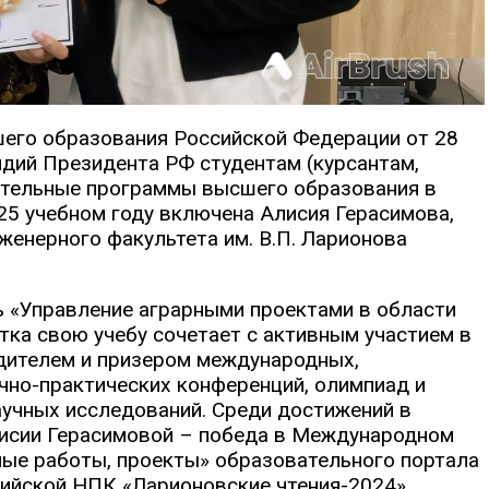
его образования Российской Федерации от 28
ндий Президента РФ студентам (курсантам,
тельные программы высшего образования в
25 учебном году включена Алисия Герасимова,
женерного факультета им. В.П. Ларионова
ь «Управление аграрными проектами в области
тка свою учебу сочетает с активным участием в
едителем и призером международных,
учно-практических конференций, олимпиад и
аучных исследований. Среди достижений в
лисии Герасимовой – победа в Международном
ные работы, проекты» образовательного портала
сийской НПК «Ларионовские чтения-2024»,