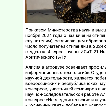
Приказом Министерства науки и высш
ноября 2024 года о назначении стипе
слушателям), осваивающим образова
число получателей стипендии в 2024-
студентка 4 курса группы ИСиТ-21 Ин
Арктического ГАТУ.
Алисия в агровузе осваивает профил
информационных технологий». Студен
научной деятельности, является поб
всероссийских и республиканских на
конкурсов, участницей семинаров и н
научно-исследовательской работе А
конкурсе «Исследовательские и науч
«Солнечный свет», победа во Всерос