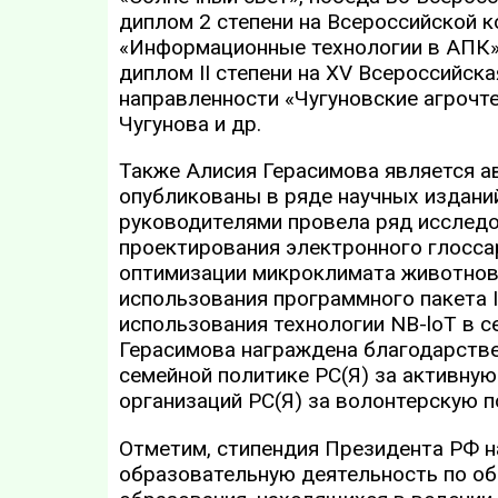
диплом 2 степени на Всероссийской 
«Информационные технологии в АПК» 
диплом II степени на XV Всероссийс
направленности «Чугуновские агрочте
Чугунова и др.
Также Алисия Герасимова является а
опубликованы в ряде научных изданий
руководителями провела ряд исследо
проектирования электронного глосса
оптимизации микроклимата животнов
использования программного пакета I
использования технологии NB-loT в с
Герасимова награждена благодарств
семейной политике РС(Я) за активну
организаций РС(Я) за волонтерскую 
Отметим, стипендия Президента РФ 
образовательную деятельность по о