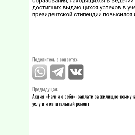
образования, находящихся в ведении
достигших выдающихся успехов в уче
президентской стипендии повысился и
Поделитесь в соцсетях:
Навигация
Предыдущая:
Акция «Начни с себя»: заплати за жилищно-коммун
по
услуги и капитальный ремонт
записям