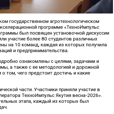
еском государственном агротехнологическом
акселерационной программе «ТехноИмпульс
рограммы был посвящен установочной дискуссии
яли участие более 80 студентов различных
ены на 10 команд, каждая из которых получила
ваций и предпринимательства.
одробно ознакомлены с целями, задачами и
мы, а также с ее методологией и дорожной
 о том, чего предстоит достичь и какие
ческой части. Участники приняли участие в
лератора ТехноИмпульс Якутия весна-2026».
тельных этапа, каждый из которых был
дач.