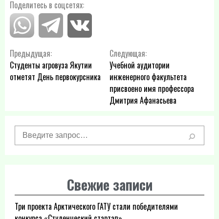
Поделитесь в соцсетях:
Навигация
Предыдущая:
Следующая:
Студенты агровуза Якутии
Учебной аудитории
по
отметят День первокурсника
инженерного факультета
присвоено имя профессора
записям
Дмитрия Афанасьева
Свежие записи
Три проекта Арктического ГАТУ стали победителями
конкурса «Студенческий стартап»