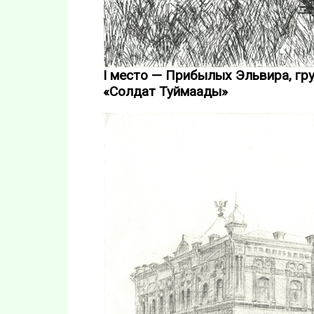
I место — Прибылых Эльвира, гр
«Солдат Туймаады»