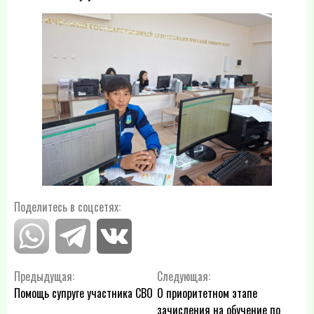
Поделитесь в соцсетях:
Навигация
Предыдущая:
Следующая:
Помощь супруге участника СВО
О приоритетном этапе
по
зачисления на обучение по