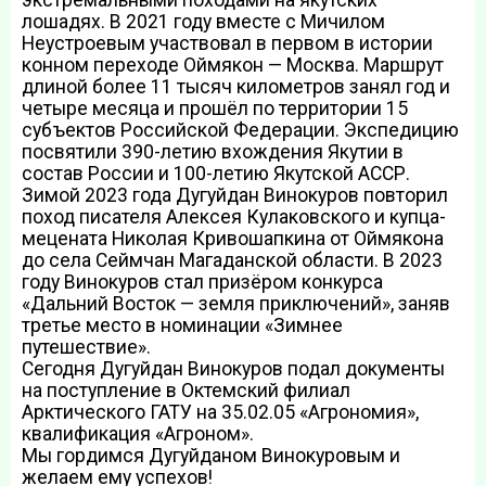
лошадях. В 2021 году вместе с Мичилом
Неустроевым участвовал в первом в истории
конном переходе Оймякон — Москва. Маршрут
длиной более 11 тысяч километров занял год и
четыре месяца и прошёл по территории 15
субъектов Российской Федерации. Экспедицию
посвятили 390-летию вхождения Якутии в
состав России и 100-летию Якутской АССР.
Зимой 2023 года Дугуйдан Винокуров повторил
поход писателя Алексея Кулаковского и купца-
мецената Николая Кривошапкина от Оймякона
до села Сеймчан Магаданской области. В 2023
году Винокуров стал призёром конкурса
«Дальний Восток — земля приключений», заняв
третье место в номинации «Зимнее
путешествие».
Сегодня Дугуйдан Винокуров подал документы
на поступление в Октемский филиал
Арктического ГАТУ на 35.02.05 «Агрономия»,
квалификация «Агроном».
Мы гордимся Дугуйданом Винокуровым и
желаем ему успехов!