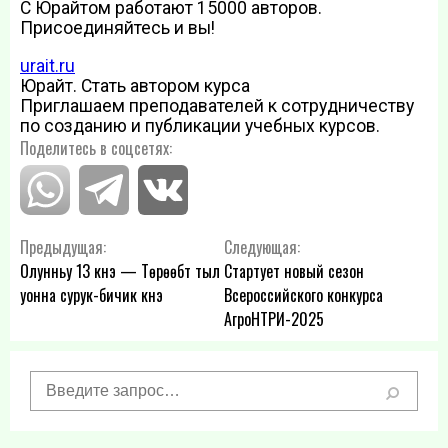
С Юрайтом работают 15000 авторов.
Присоединяйтесь и вы!
urait.ru
Юрайт. Стать автором курса
Приглашаем преподавателей к сотрудничеству
по созданию и публикации учебных курсов.
Поделитесь в соцсетях:
Навигация
Предыдущая:
Следующая:
Олунньу 13 күнэ — Төрөөбүт тыл
Стартует новый сезон
по
уонна сурук-бичик күнэ
Всероссийского конкурса
АгроНТРИ-2025
записям