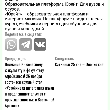
Образовательная платформа Юрайт. Для вузов и
ссузов.
«Юрайт» — образовательная платформа и
интернет-магазин. На платформе представлены
курсы, учебники и сервисы для обучения для
вузов и колледжей.
Поделитесь в соцсетях:
Навигация
Предыдущая:
Следующая:
Внимание Инженерному
Сэтинньи 25 күнэ – Олоҥхо күнэ!
по
факультету и факультету
Агробизнеса! 26 ноября
записям
состоится круглый стол
«Устойчивая интеграция науки
и предпринимательства с
промышленностью в Восточной
Арктике»