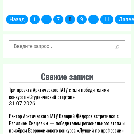
Пагинация
Назад
1
…
7
8
9
…
11
Дале
записей
Свежие записи
Три проекта Арктического ГАТУ стали победителями
конкурса «Студенческий стартап»
31.07.2026
Ректор Арктического ГАТУ Валерий Фёдоров встретился с
Василием Сивцевым — победителем регионального этапа и
призёром Всероссийского конкурса «Лучший по профессии»