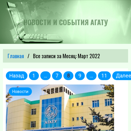
НОВОСТИ И СОБЫТИЯ АГАТУ
Главная
Все записи за Месяц:
Март 2022
Пагинация
Назад
1
…
7
8
9
…
11
Дале
записей
Новости