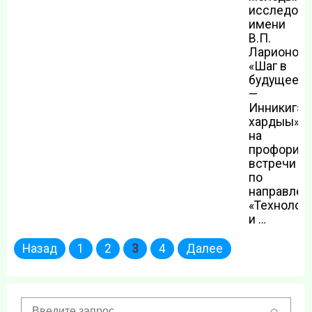
исследова
имени
В.П.
Ларионова
«Шаг в
будущее
—
Инникигэ
хардыы»
на
профорие
встречи
по
направлен
«Технолог
и …
Пагинация
Назад
1
2
3
4
Далее
записей