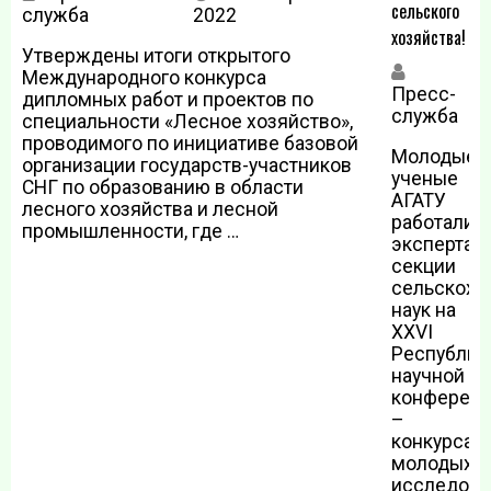
сельского
служба
2022
хозяйства!
Утверждены итоги открытого
Международного конкурса
Пресс-
я
дипломных работ и проектов по
служба
2
специальности «Лесное хозяйство»,
проводимого по инициативе базовой
Молодые
организации государств-участников
ученые
СНГ по образованию в области
АГАТУ
лесного хозяйства и лесной
работали
промышленности, где …
экспертам
секции
сельскохо
наук на
XXVI
Республик
научной
конферен
–
конкурса
молодых
исследова