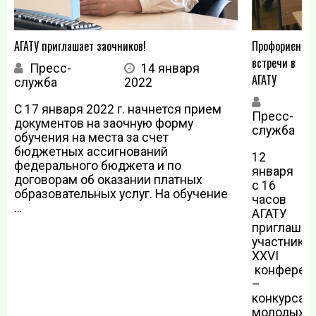
АГАТУ приглашает заочников!
Профориента
встречи в
Пресс-
14 января
АГАТУ
служба
2022
С 17 января 2022 г. начнется прием
Пресс-
я
документов на заочную форму
служба
2
обучения на места за счет
бюджетных ассигнований
12
федерального бюджета и по
января
договорам об оказании платных
с 16
образовательных услуг. На обучение
часов
…
АГАТУ
приглашае
участнико
XXVI
конферен
–
конкурса
молодых