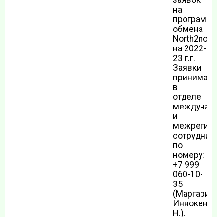
заявок
на
программу
обмена
North2nort
на 2022-
23 г.г.
Заявки
принимаю
в
отделе
междунар
и
межрегион
сотруднич
по
номеру:
+7 999
060-10-
35
(Маргарит
Иннокенть
Н.).