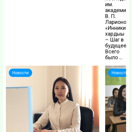
им.
академика
В. П.
Ларионова
«Инникигэ
хардыы
– Шаг в
будущее».
Всего
было …
Новости
Новости