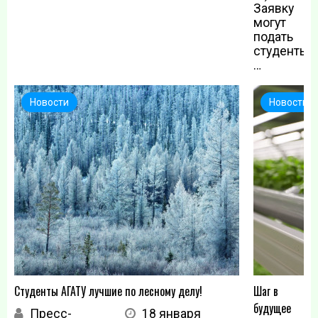
Заявку
могут
подать
студенты,
…
Новости
Новости
Студенты АГАТУ лучшие по лесному делу!
Шаг в
будущее
Пресс-
18 января