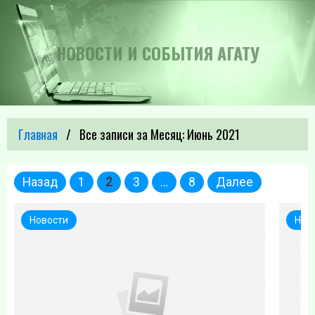
НОВОСТИ И СОБЫТИЯ АГАТУ
Главная
Все записи за Месяц:
Июнь 2021
Пагинация
Назад
1
2
3
…
8
Далее
записей
Новости
Нов