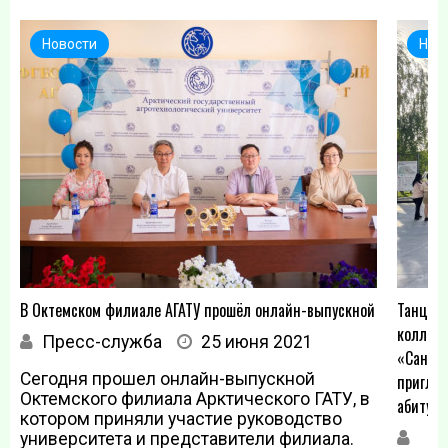
Новости
Нов
В Октемском филиале АГАТУ прошёл онлайн-выпускной
Танцев
коллек
Пресс-служба
25 июня 2021
«Санда
Сегодня прошел онлайн-выпускной
пригла
Октемского филиала Арктического ГАТУ, в
абитури
котором приняли участие руководство
университета и представители филиала.