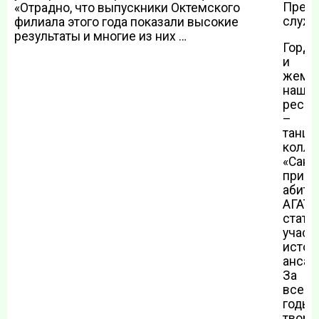
Пресс
«Отрадно, что выпускники Октемского
служб
филиала этого года показали высокие
результаты и многие из них …
Гордо
и
жемч
наше
респу
–
танце
колле
«Санд
пригл
абиту
АГАТУ
стать
участ
истор
ансам
За
все
годы
творч