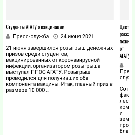
Студенты АГАТУ о вакцинации
Цветоч
рассад
Пресс-служба
24 июня 2021
пожил
21 июня завершился розыгрыш денежных
от
призов среди студентов,
АГАТУ
вакцинированных от коронавирусной
инфекции, организатором розыгрыша
Пресс
выступал ППОС АГАТУ. Розыгрыш
служб
проводился для получивших оба
компонента вакцины. Итак, главный приз в
Сотру
размере 10 000 …
факул
лесно
компл
и
земле
прове
благо