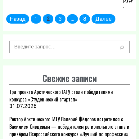
…
Пагинация
Назад
1
2
3
…
8
Далее
записей
Свежие записи
Три проекта Арктического ГАТУ стали победителями
конкурса «Студенческий стартап»
31.07.2026
Ректор Арктического ГАТУ Валерий Фёдоров встретился с
Василием Сивцевым — победителем регионального этапа и
призёром Всероссийского конкурса «Лучший по профессии»