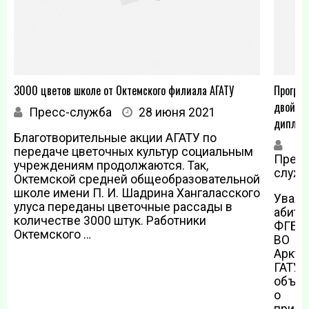
3000 цветов школе от Октемского филиала АГАТУ
Програ
двойног
Пресс-служба
28 июня 2021
диплом
Благотворительные акции АГАТУ по
передаче цветочных культур социальным
Пресс
учреждениям продолжаются. Так,
служб
Октемской средней общеобразовательной
школе имени П. И. Шадрина Хангаласского
Уваж
улуса переданы цветочные рассады в
абиту
количестве 3000 штук. Работники
ФГБО
Октемского …
ВО
Аркти
ГАТУ
объяв
о