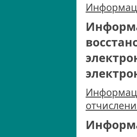
Информаци
Информа
восстан
электро
электро
Информаци
отчислени
Информа