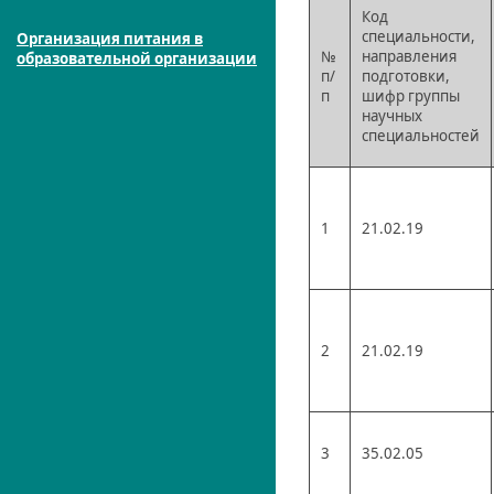
Код
специальности,
Организация питания в
№
направления
образовательной организации
п/
подготовки,
п
шифр группы
научных
специальностей
1
21.02.19
2
21.02.19
3
35.02.05