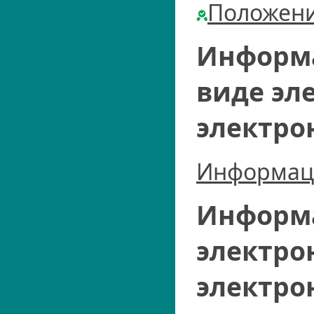
Положени
Информа
виде эл
электро
Информаци
Информа
электро
электро