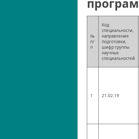
програ
Код
специальности,
№
направления
п/
подготовки,
п
шифр группы
научных
специальностей
1
21.02.19