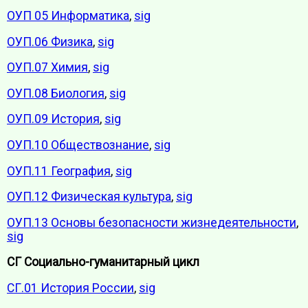
ОУП 05 Информатика
,
sig
ОУП.06 Физика
,
sig
ОУП.07 Химия
,
sig
ОУП.08 Биология
,
sig
ОУП.09 История
,
sig
ОУП.10 Обществознание
,
sig
ОУП.11 География
,
sig
ОУП.12 Физическая культура
,
sig
ОУП.13 Основы безопасности жизнедеятельности
,
sig
СГ Социально-гуманитарный цикл
СГ.01 История России
,
sig