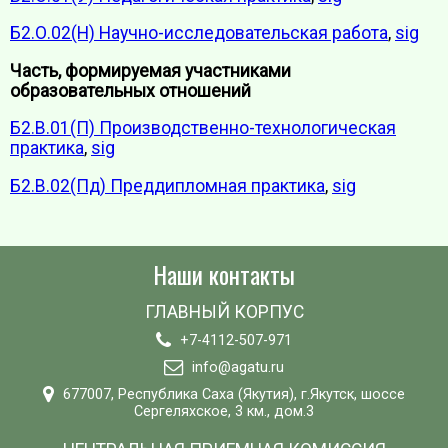
Б2.О.02(Н) Научно-исследовательская работа
,
sig
Часть, формируемая участниками
образовательных отношений
Б2.В.01(П) Производственно-технологическая
практика
,
sig
Б2.В.02(Пд) Преддипломная практика
,
sig
Наши контакты
ГЛАВНЫЙ КОРПУС
+7-4112-507-971
info@agatu.ru
677007, Республика Саха (Якутия), г.Якутск, шоссе
Сергеляхское, 3 км., дом.3