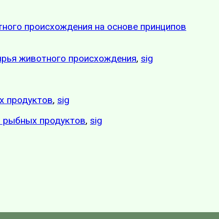
тного происхождения на основе принципов
сырья животного происхождения
,
sig
х продуктов
,
sig
и рыбных продуктов
,
sig