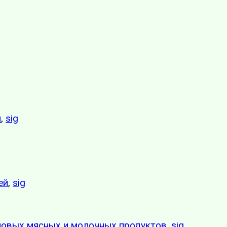
я
,
sig
ей
,
sig
 новых мясных и молочных продуктов
,
sig