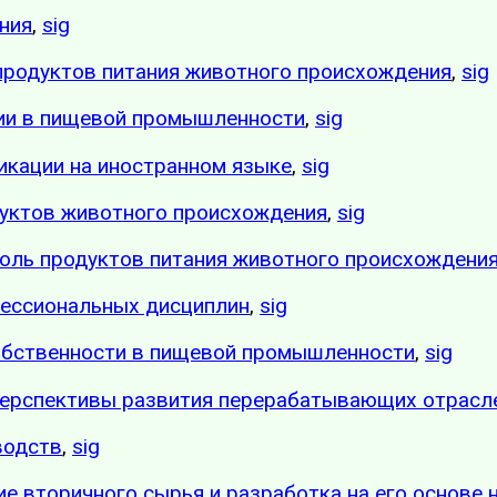
ния
,
sig
продуктов питания животного происхождения
,
sig
ии в пищевой промышленности
,
sig
икации на иностранном языке
,
sig
дуктов животного происхождения
,
sig
оль продуктов питания животного происхождени
фессиональных дисциплин
,
sig
собственности в пищевой промышленности
,
sig
перспективы развития перерабатывающих отрасл
водств
,
sig
ие вторичного сырья и разработка на его основе