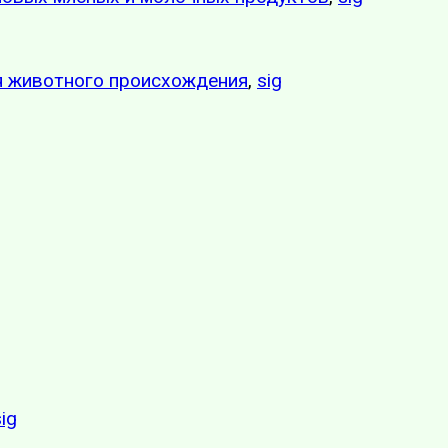
я животного происхождения
,
sig
sig