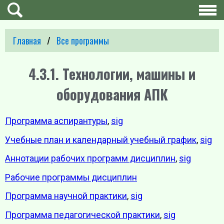
Главная
Все программы
4.3.1. Технологии, машины и
оборудования АПК
Программа аспирантуры
,
sig
Учебные план и календарный учебный график
,
sig
Аннотации рабочих программ дисциплин
,
sig
Рабочие программы дисциплин
Программа научной практики
,
sig
Программа педагогической практики
,
sig