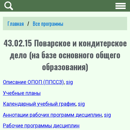
Главная
Все программы
43.02.15 Поварское и кондитерское
дело (на базе основного общего
образования)
Описание ОПОП (ППССЗ)
,
sig
Учебные планы
Календарный учебный график
,
sig
Аннотации рабочих программ дисциплин
,
sig
Рабочие программы дисциплин