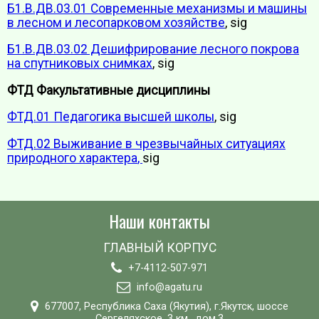
Б1.В.ДВ.03.01 Современные механизмы и машины
в лесном и лесопарковом хозяйстве
, sig
Б1.В.ДВ.03.02 Дешифрирование лесного покрова
на спутниковых снимках
, sig
ФТД Факультативные дисциплины
ФТД.01 Педагогика высшей школы
, sig
ФТД.02 Выживание в чрезвычайных ситуациях
природного характера
,
sig
Наши контакты
ГЛАВНЫЙ КОРПУС
+7-4112-507-971
info@agatu.ru
677007, Республика Саха (Якутия), г.Якутск, шоссе
Сергеляхское, 3 км., дом.3